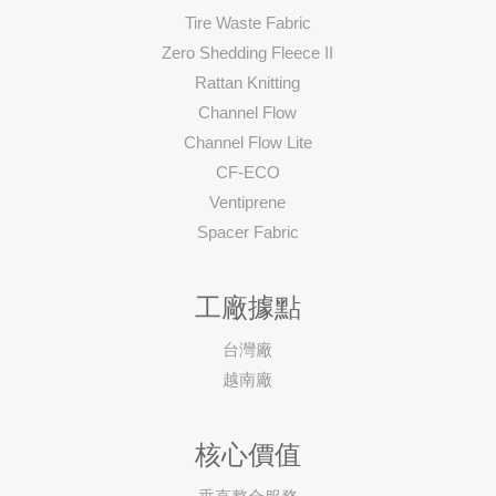
Tire Waste Fabric
Zero Shedding Fleece II
Rattan Knitting
Channel Flow
Channel Flow Lite
CF-ECO
Ventiprene
Spacer Fabric
工廠據點
台灣廠
越南廠
核心價值