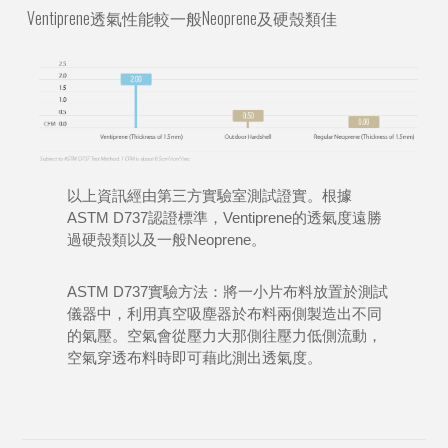
Ventiprene透氣性能較一般Neoprene及硬殼類佳
以上資訊經由第三方實驗室測試證實。根據
ASTM D737認證標準，Ventiprene的透氣度遠勝
過硬殼類以及一般Neoprene。
ASTM D737實驗方法：將一小片布料放置於測試
儀器中，利用真空吸塵器於布料兩側製造出不同
的氣壓。空氣會從壓力大那側往壓力低側流動，
空氣穿透布料時即可藉此測出透氣度。