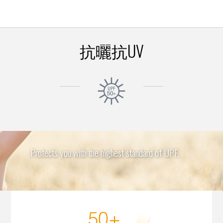
抗曬抗UV
Protects you with the highest standard of UPF.