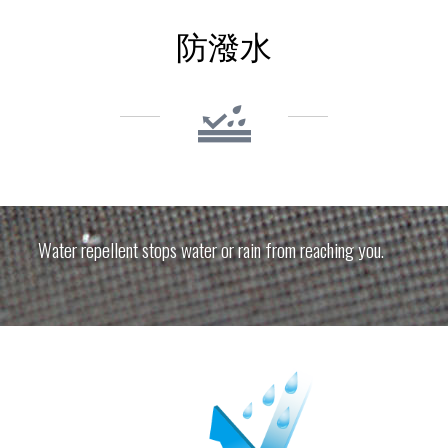
防潑水
Water repellent stops water or rain from reaching you.