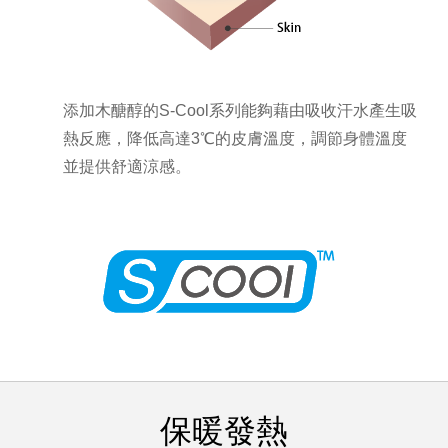
添加木醣醇的S-Cool系列能夠藉由吸收汗水產生吸
熱反應，降低高達3℃的皮膚溫度，調節身體溫度
並提供舒適涼感。
保暖發熱