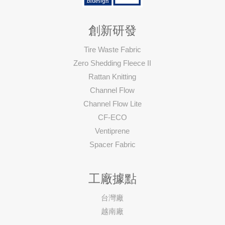
創新研發
Tire Waste Fabric
Zero Shedding Fleece II
Rattan Knitting
Channel Flow
Channel Flow Lite
CF-ECO
Ventiprene
Spacer Fabric
工廠據點
台灣廠
越南廠