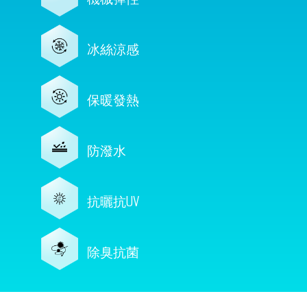
冰絲涼感
保暖發熱
防潑水
抗曬抗UV
除臭抗菌